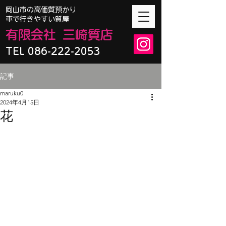
​岡山市の高価質預かり
車で行きやすい質屋
有限会
社
三崎質店
TEL 086-222-2053
記事
maruku0
2024年4月15日
花