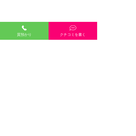
質預かり
クチコミを書く
「質預かり」ご説明・インスタやGoogleや
HP内容・当店雰囲気・電話や接客対応など、
どんな些細なクチコミも大歓迎です！
クチコミを書く
店内ショーケー
ブルガ
©2021 有限会社三崎質店 〒700-